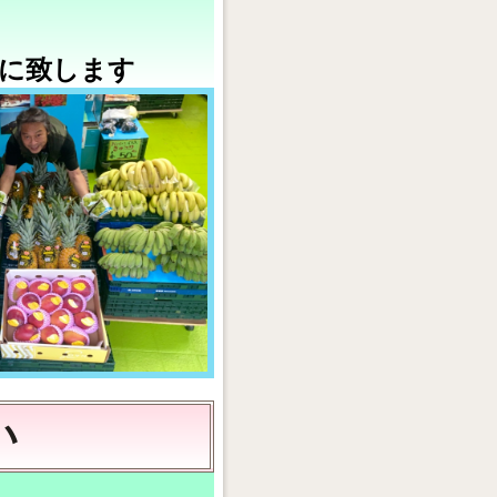
に致します
い