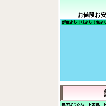
お値段お
鮮度よし！味よし！色よ
鮮度ばつぐん！上等級、