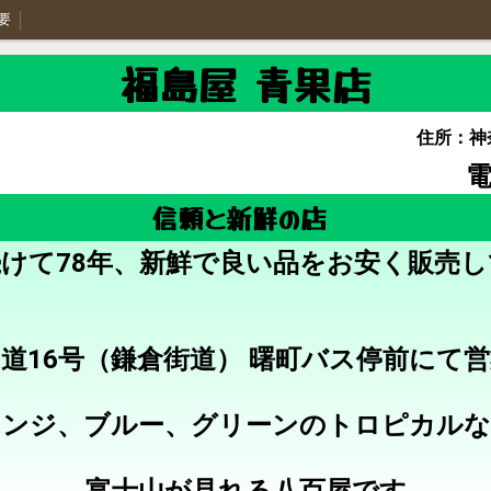
要
福島屋 青果店
住所：神
電
信頼と新鮮の店
けて78年、新鮮で良い品をお安く販売
道16号（鎌倉街道） 曙町バス停前にて
レンジ、ブルー、グリーンのトロピカルな