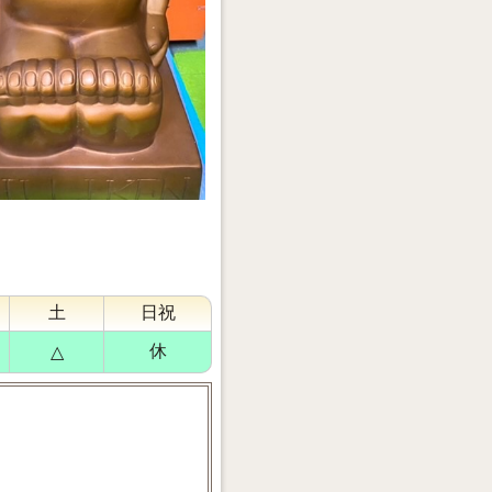
土
日祝
休
△